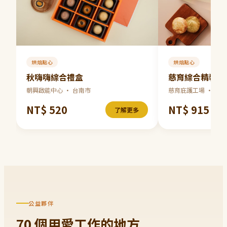
烘焙點心
烘焙點心
秋嗨嗨綜合禮盒
慈育綜合精裝大
朝興啟能中心
·
台南市
慈育庇護工場
·
新北
NT$
520
NT$
915
了解更多
公益夥伴
70
個用愛工作的地方