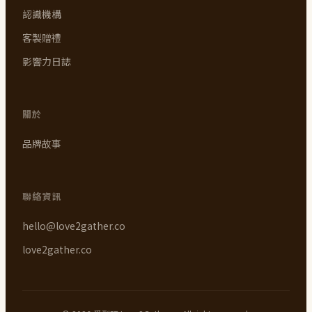
認識機構
客製贈禮
影響力日誌
關於
品牌故事
聯絡資訊
hello@love2gather.co
love2gather.co