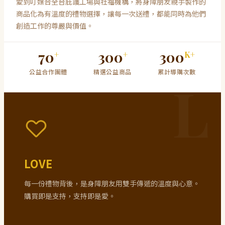
愛到叮媒合全台庇護工場與社福機構，將身障朋友親手製作的
商品化為有溫度的禮物選擇，讓每一次送禮，都能同時為他們
創造工作的尊嚴與價值。
70
300
300
+
+
K+
公益合作團體
精選公益商品
累計導購次數
LOVE
每一份禮物背後，是身障朋友用雙手傳遞的溫度與心意。
購買即是支持，支持即是愛。