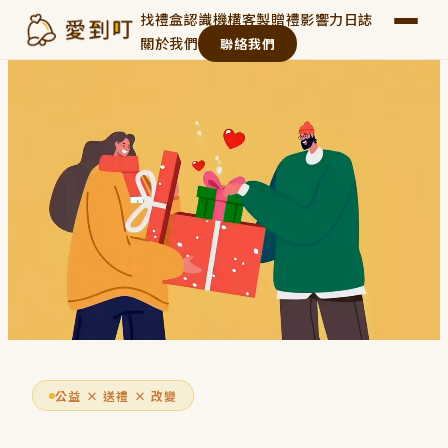
找禮盒
認識機構
客製贈禮
影響力日誌
關於我們
聯絡我們
公益 × 送禮 × 改變